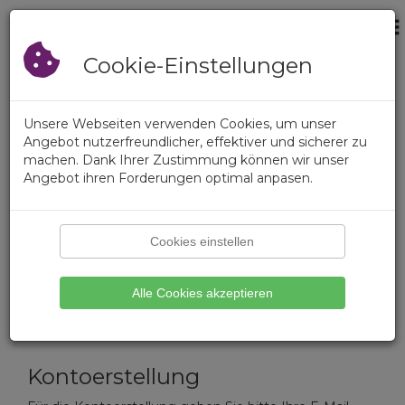
×
Der Warenkorb ist
Anmeldung
leer
Registrierung
Cookie-Einstellungen
Anmeldung
Unsere Webseiten verwenden Cookies, um unser
Anmeldung
Angebot nutzerfreundlicher, effektiver und sicherer zu
machen. Dank Ihrer Zustimmung können wir unser
Benutzername oder E-Mail-Adresse
Angebot ihren Forderungen optimal anpasen.
Kennwort
Cookies einstellen
Kennwort vergessen?
Alle Cookies akzeptieren
Anmelden
Kontoerstellung