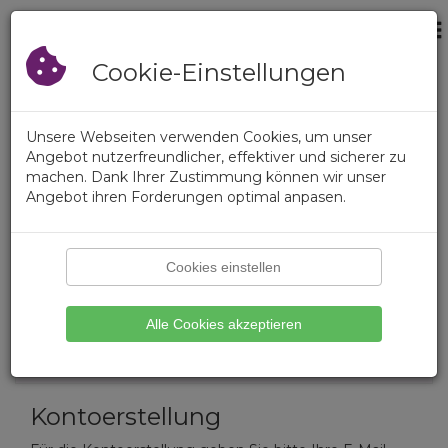
×
Der Warenkorb ist
Anmeldung
leer
Registrierung
Cookie-Einstellungen
Anmeldung
Unsere Webseiten verwenden Cookies, um unser
Anmeldung
Angebot nutzerfreundlicher, effektiver und sicherer zu
machen. Dank Ihrer Zustimmung können wir unser
Benutzername oder E-Mail-Adresse
Angebot ihren Forderungen optimal anpasen.
Kennwort
Cookies einstellen
Kennwort vergessen?
Alle Cookies akzeptieren
Anmelden
Kontoerstellung