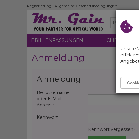
×
Registrierung
Allgemeine Geschäftsbedingungen
BRILLENFASSUNGEN
CLIP-ON
Unsere 
effektiv
Anmeldung
Angebot
Anmeldung
Cookie
Benutzername
oder E-Mail-
Adresse
Kennwort
Kennwort vergessen?