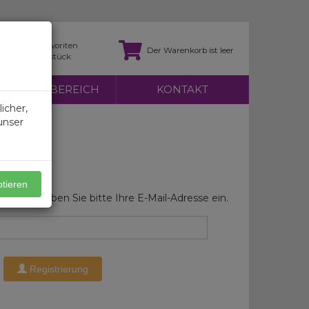
Favoriten
Der Warenkorb ist leer
0 stück
KUNDENBEREICH
KONTAKT
icher,
unser
tellung
ptieren
tellung geben Sie bitte Ihre E-Mail-Adresse ein.
Registrierung