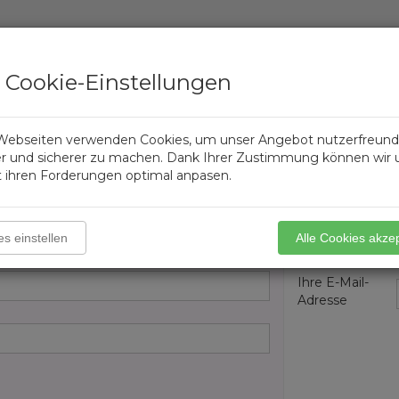
Anmeldung
Registrierung
Cookie-Einstellungen
ETUIS
REINIGUNGSPRODUKTE
Webseiten verwenden Cookies, um unser Angebot nutzerfreundl
er und sicherer zu machen. Dank Ihrer Zustimmung können wir 
 ihren Forderungen optimal anpasen.
Kontoers
s einstellen
Alle Cookies akze
Für die Kontoers
Ihre E-Mail-
Adresse